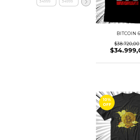
BITCOIN 
$38.720,00
$34.999,
10
%
OFF