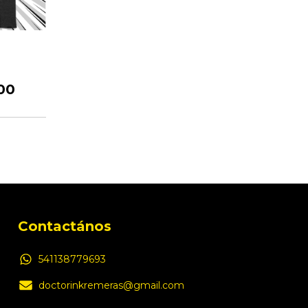
7
00
Contactános
541138779693
doctorinkremeras@gmail.com