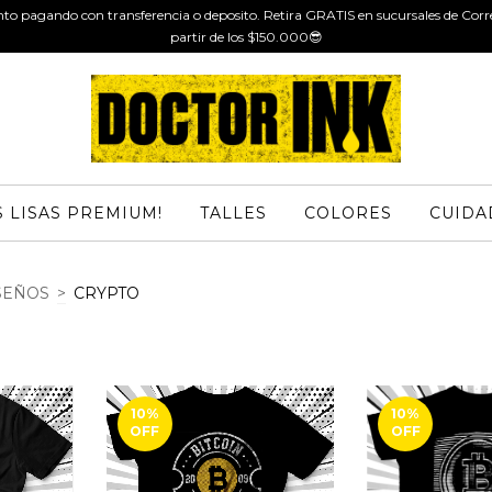
to pagando con transferencia o deposito. Retira GRATIS en sucursales de Cor
partir de los $150.000😎
 LISAS PREMIUM!
TALLES
COLORES
CUIDA
SEÑOS
>
CRYPTO
10
%
10
%
OFF
OFF