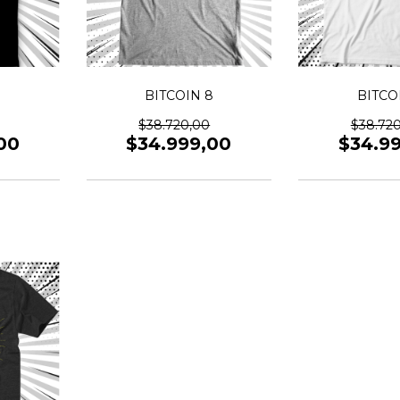
6
BITCOIN 8
BITCO
$38.720,00
$38.72
00
$34.999,00
$34.9