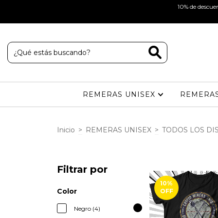
10% de descuen
TU COMPRA LLEGUE AL ARBOLITO
REMERAS UNISEX
REMERAS
Inicio
>
REMERAS UNISEX
>
TODOS LOS DI
Filtrar por
10
%
Color
OFF
Negro (4)