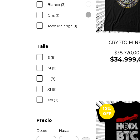
Blanco (3)
Gris (1)
Topo Melange (1)
CRYPTO MIN
Talle
$38.720,00
S (8)
$34.999,
M (9)
L (9)
Xl (9)
Xxl (9)
10
%
OFF
Precio
Desde
Hasta