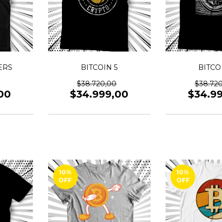
ERS
BITCOIN 5
BITCO
$38.720,00
$38.72
00
$34.999,00
$34.9
10
%
10
%
OFF
OFF