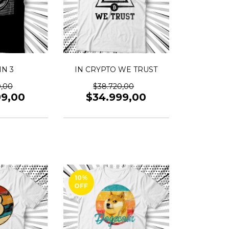
IN 3
IN CRYPTO WE TRUST
0,00
$38.720,00
99,00
$34.999,00
10
%
OFF