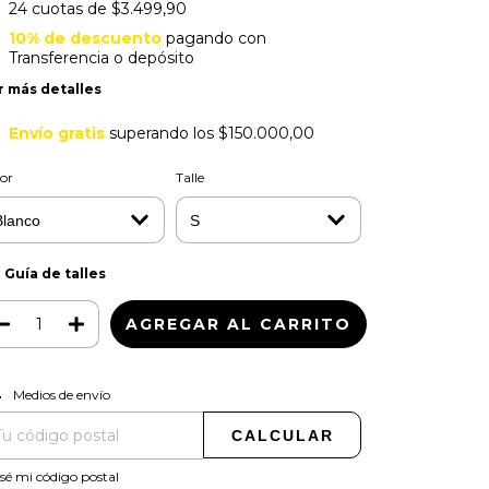
24
cuotas de
$3.499,90
10% de descuento
pagando con
Transferencia o depósito
r más detalles
Envío gratis
superando los
$150.000,00
or
Talle
Guía de talles
CAMBIAR CP
regas para el CP:
Medios de envío
CALCULAR
sé mi código postal