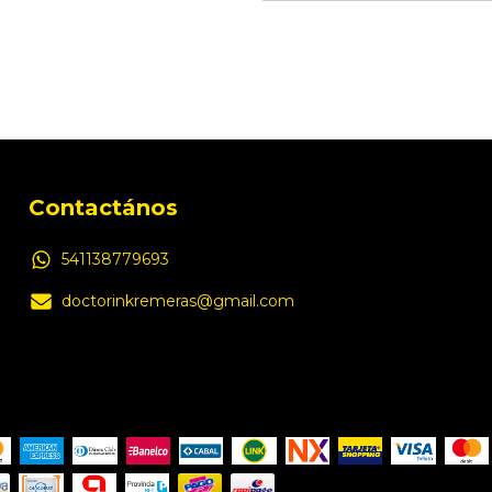
Contactános
541138779693
doctorinkremeras@gmail.com