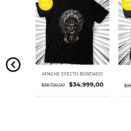
10
%
10
OFF
OF
APACHE EFECTO BORDADO
 RUBIK
$34.999,00
999,00
$38.720,00
$3