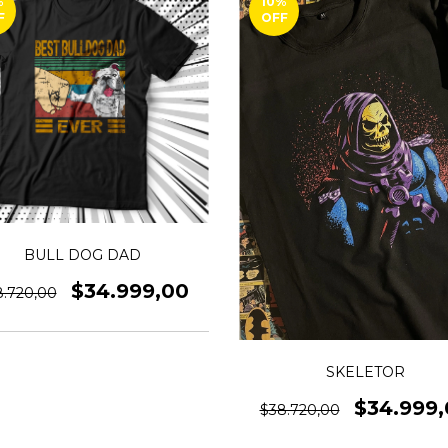
%
10
%
F
OFF
BULL DOG DAD
$34.999,00
8.720,00
SKELETOR
$34.999,
$38.720,00