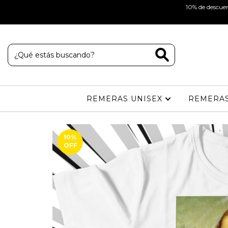
10% de descuen
TU COMPRA LLEGUE AL ARBOLITO
REMERAS UNISEX
REMERAS
10
%
OFF