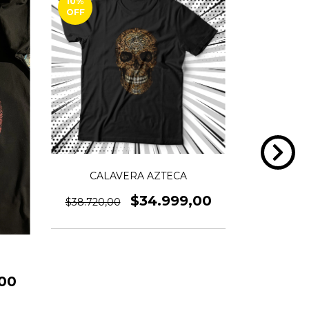
10
%
10
%
OFF
OFF
CALAVERA AZTECA
$34.999,00
$38.720,00
T
00
$38.720,