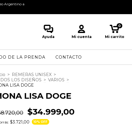
reo Argentino a
ULTIMO DIA PARA QUE TU COMP
0
Ayuda
Mi cuenta
Mi carrito
DO DE LA PRENDA
CONTACTO
cio
>
REMERAS UNISEX
>
DOS LOS DISEÑOS
>
VARIOS
>
ONA LISA DOGE
ONA LISA DOGE
$34.999,00
38.720,00
$3.721,00
rrás:
10
% OFF