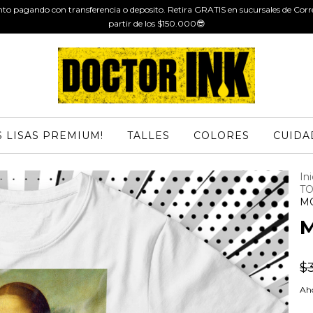
to pagando con transferencia o deposito. Retira GRATIS en sucursales de Cor
partir de los $150.000😎
 LISAS PREMIUM!
TALLES
COLORES
CUIDA
Ini
TO
M
M
$
Aho